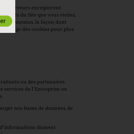
 Nos serveurs enregistrent
s pages du Site que vous visitez,
ter
otre connexion, la façon dont
que d’usage des cookies pour plus
raitants ou des partenaires.
de services de l’Entreprise ou
e.
berger nos bases de données, de
s d’informations dûment