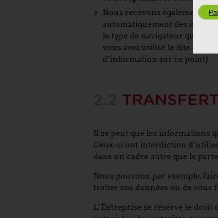
Nous recevons également de
Pa
automatiquement des informatio
le type de navigateur que vous
vous avez utilisé le Site et le
d’information sur ce point).
2.2
TRANSFERT
Il se peut que les informations 
Ceux-ci ont interdiction d’utilis
dans un cadre autre que le parte
Nous pouvons, par exemple, faire
traiter vos données ou de vous f
L’Entreprise se réserve le droi