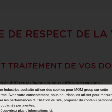
E DE RESPECT DE LA 
ET TRAITEMENT DE VOS D
s de différentes façons et pour différentes raisons :
e Industries
souhaite utiliser des cookies pour MOM group sur cette
treprise
via les différents formulaires de contact du Site
orme. Avec votre consentement, nous pourrions les utiliser pour mesure
ées. Cela peut inclure votre nom, prénom, adresse email
er les performances d’utilisation du site, proposer du contenu personna
ilisons ces données pour améliorer le Site ou les serv
 publicités pertinentes.
écouvrirez plus d'informations
ici.