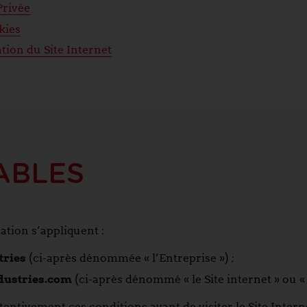
Privée
kies
tion du Site Internet
ABLES
ation s’appliquent :
tries
(ci-après dénommée « l’Entreprise ») ;
ustries.com
(ci-après dénommé « le Site internet » ou « l
tivement ces conditions avant de visiter le Site Internet.