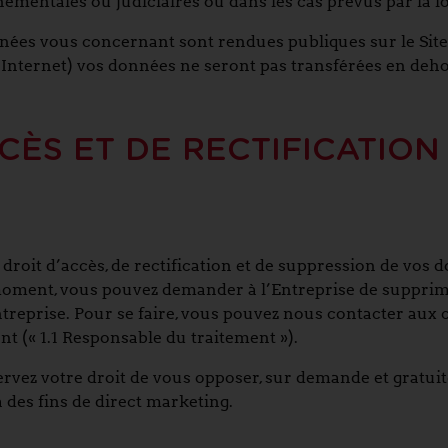
ementales ou judiciaires ou dans les cas prévus par la lo
nées vous concernant sont rendues publiques sur le Site o
r Internet) vos données ne seront pas transférées en deh
CÈS ET DE RECTIFICATION
roit d’accès, de rectification et de suppression de vos do
moment, vous pouvez demander à l’Entreprise de supprim
ntreprise. Pour se faire, vous pouvez nous contacter a
t (« 1.1 Responsable du traitement »).
ervez votre droit de vous opposer, sur demande et gratui
 des fins de direct marketing.