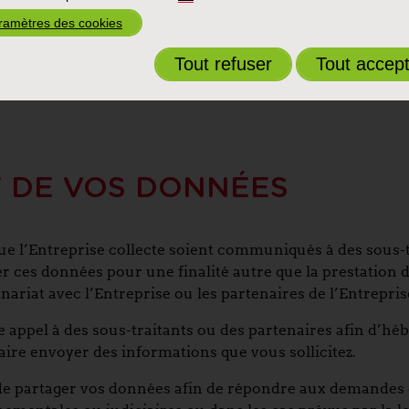
s
informations techniques lorsque vous utilisez le Site
.
ramètres des cookies
ns (« log data ») telles que votre adresse IP, l’adresse de
Tout refuser
Tout accep
 utilisez ainsi que ses paramètres, la date et l’heure de v
s données relatives aux cookies (veuillez lire notre politi
 DE VOS DONNÉES
que l’Entreprise collecte soient communiqués à des sous-t
er ces données pour une finalité autre que la prestation 
nariat avec l’Entreprise ou les partenaires de l’Entrepris
 appel à des sous-traitants ou des partenaires afin d’hé
aire envoyer des informations que vous sollicitez.
t de partager vos données afin de répondre aux demande