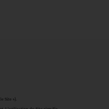
e Site »).
 L’utilisation du Site signifie