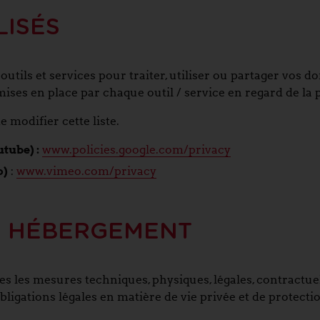
LISÉS
outils et services pour traiter, utiliser ou partager vos 
ises en place par chaque outil / service en regard de la
e modifier cette liste.
tube) :
www.policies.google.com/privacy
o)
:
www.vimeo.com/privacy
& HÉBERGEMENT
s les mesures techniques, physiques, légales, contractuel
obligations légales en matière de vie privée et de protect