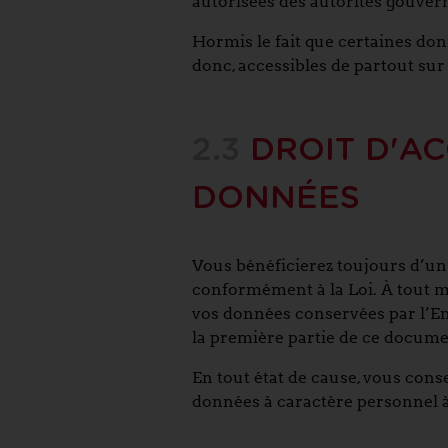
autorisées des autorités gouvern
Hormis le fait que certaines don
donc, accessibles de partout su
2.3
DROIT D'AC
DONNÉES
Vous bénéficierez toujours d’un d
conformément à la Loi. À tout 
vos données conservées par l’E
la première partie de ce documen
En tout état de cause, vous cons
données à caractère personnel à